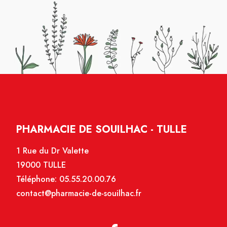
PHARMACIE DE SOUILHAC - TULLE
1 Rue du Dr Valette
19000 TULLE
Téléphone:
05.55.20.00.76
contact@pharmacie-de-souilhac.fr