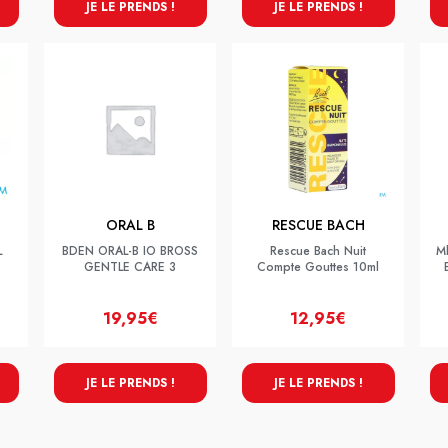
JE LE PRENDS !
JE LE PRENDS !
ORAL B
RESCUE BACH
L
BDEN ORAL-B IO BROSS
Rescue Bach Nuit
M
GENTLE CARE 3
Compte Gouttes 10ml
19,95€
12,95€
JE LE PRENDS !
JE LE PRENDS !