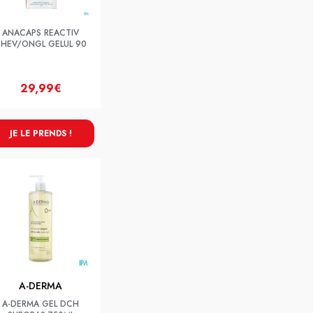
ANACAPS REACTIV
HEV/ONGL GELUL 90
29,99€
JE LE PRENDS !
A-DERMA
A-DERMA GEL DCH