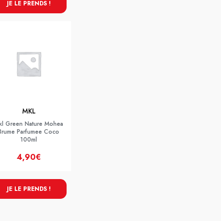
JE LE PRENDS !
MKL
kl Green Nature Mohea
Brume Parfumee Coco
100ml
4,90€
JE LE PRENDS !