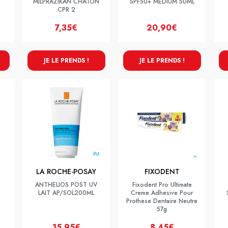
MILPRAZIKAN CHATON
SPF50+ MEDIUM 50ML
CPR 2
7,35€
20,90€
JE LE PRENDS !
JE LE PRENDS !
LA ROCHE-POSAY
FIXODENT
ANTHELIOS POST UV
Fixodent Pro Ultimate
LAIT AP/SOL200ML
Creme Adhesive Pour
R
Prothese Dentaire Neutre
57g
15,95€
8,45€