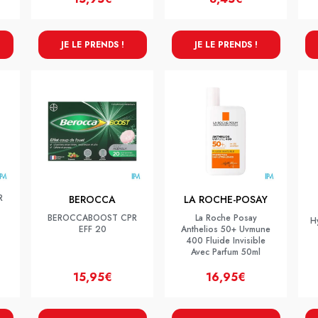
JE LE PRENDS !
JE LE PRENDS !
R
BEROCCA
LA ROCHE-POSAY
BEROCCABOOST CPR
La Roche Posay
H
EFF 20
Anthelios 50+ Uvmune
400 Fluide Invisible
Avec Parfum 50ml
15,95€
16,95€