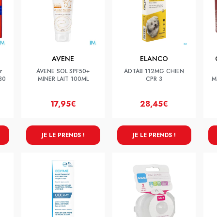
AVENE
ELANCO
r
AVENE SOL SPF50+
ADTAB 112MG CHIEN
30
MINER LAIT 100ML
CPR 3
M
17,95€
28,45€
JE LE PRENDS !
JE LE PRENDS !