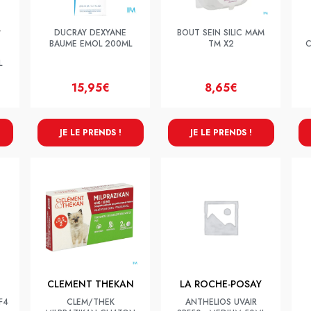
DUCRAY DEXYANE
BOUT SEIN SILIC MAM
Y
BAUME EMOL 200ML
TM X2
C
L
15,95€
8,65€
JE LE PRENDS !
JE LE PRENDS !
CLEMENT THEKAN
LA ROCHE-POSAY
F4
CLEM/THEK
ANTHELIOS UVAIR