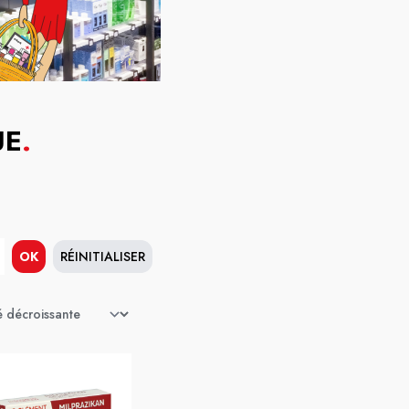
UE
.
OK
RÉINITIALISER