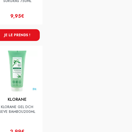
SURGRAS 750ML
9,95€
JE LE PRENDS !
KLORANE
KLORANE GEL DCH
SEVE BAMBOU200ML
2,99€