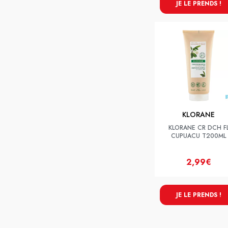
JE LE PRENDS !
KLORANE
KLORANE CR DCH F
CUPUACU T200ML
2,99€
JE LE PRENDS !