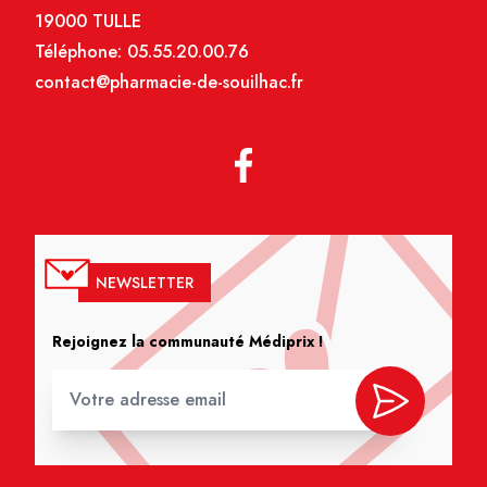
19000 TULLE
Téléphone:
05.55.20.00.76
contact@pharmacie-de-souilhac.fr
NEWSLETTER
Rejoignez la communauté Médiprix !