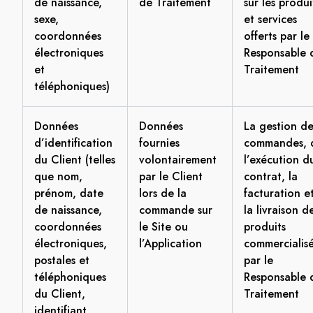
de naissance,
de Traitement
sur les produi
sexe,
et services
coordonnées
offerts par le
électroniques
Responsable 
et
Traitement
téléphoniques)
Données
Données
La gestion de
d’identification
fournies
commandes, 
du Client (telles
volontairement
l’exécution d
que nom,
par le Client
contrat, la
prénom, date
lors de la
facturation e
de naissance,
commande sur
la livraison d
coordonnées
le Site ou
produits
électroniques,
l’Application
commercialis
postales et
par le
téléphoniques
Responsable 
du Client,
Traitement
identifiant