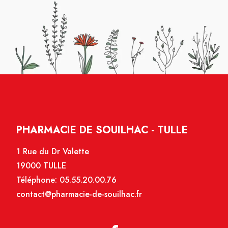
PHARMACIE DE SOUILHAC - TULLE
1 Rue du Dr Valette
19000 TULLE
Téléphone:
05.55.20.00.76
contact@pharmacie-de-souilhac.fr