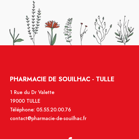
PHARMACIE DE SOUILHAC - TULLE
1 Rue du Dr Valette
19000 TULLE
Téléphone:
05.55.20.00.76
contact@pharmacie-de-souilhac.fr