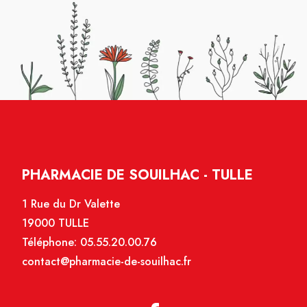
PHARMACIE DE SOUILHAC - TULLE
1 Rue du Dr Valette
19000 TULLE
Téléphone:
05.55.20.00.76
contact@pharmacie-de-souilhac.fr