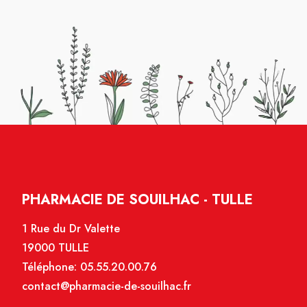
PHARMACIE DE SOUILHAC - TULLE
1 Rue du Dr Valette
19000 TULLE
Téléphone:
05.55.20.00.76
contact@pharmacie-de-souilhac.fr