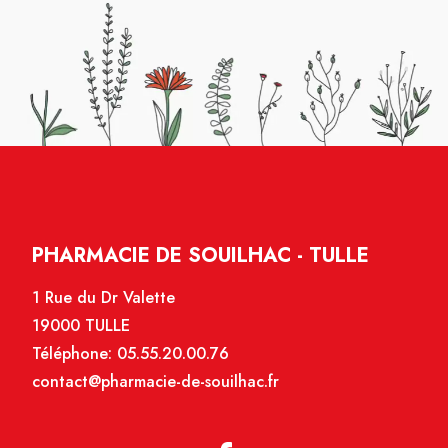
PHARMACIE DE SOUILHAC - TULLE
1 Rue du Dr Valette
19000 TULLE
Téléphone:
05.55.20.00.76
contact@pharmacie-de-souilhac.fr