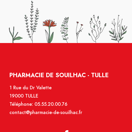
PHARMACIE DE SOUILHAC - TULLE
1 Rue du Dr Valette
19000 TULLE
Téléphone:
05.55.20.00.76
contact@pharmacie-de-souilhac.fr