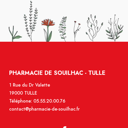
PHARMACIE DE SOUILHAC - TULLE
1 Rue du Dr Valette
19000 TULLE
Téléphone:
05.55.20.00.76
contact@pharmacie-de-souilhac.fr